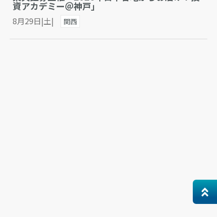
資アカデミー＠神戸」
8月29日|土|
関西